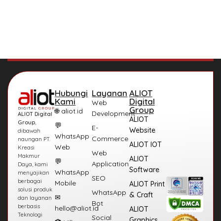
Hubungi
Layanan
ALIOT
Kami
Digital
Web
Group
🌐 aliot.id
Development
ALIOT Digital
ALIOT
Group
,
💬
E-
Website
dibawah
WhatsApp
Commerce
naungan PT.
ALIOT IOT
Web
Kreasi
Web
Makmur
ALIOT
💬
Application
Daya, kami
Software
WhatsApp
menyajikan
SEO
berbagai
Mobile
ALIOT Print
solusi produk
WhatsApp
& Craft
✉
dan layanan
Bot
berbasis
hello@aliot.id
ALIOT
Teknologi
Social
Graphics