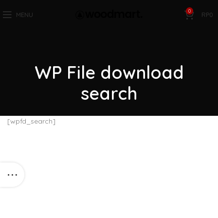
0
MENU
RP
0
WP File download
search
[wpfd_search]